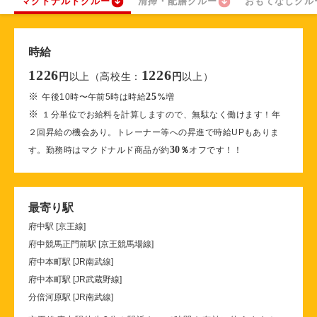
マクドナルドクルー
清掃・配膳クルー
おもてなしクル
時給
1226
1226
以上（高校生：
以上）
円
円
※
25
午後10時〜午前5時は時給
%
増
※
１分単位でお給料を計算しますので、無駄なく働けます！年
２回昇給の機会あり。トレーナー等への昇進で時給UPもありま
30
す。勤務時はマクドナルド商品が約
％
オフです！！
最寄り駅
府中駅 [京王線]
府中競馬正門前駅 [京王競馬場線]
府中本町駅 [JR南武線]
府中本町駅 [JR武蔵野線]
分倍河原駅 [JR南武線]