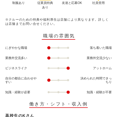
制服あり
従業員特典
友達と応募OK
社員登用
あり
※クルーのための特典や福利厚生は店舗により異なります。詳しく
は店舗までお問い合せください。
職場の雰囲気
にぎやかな職場
落ち着いた職場
業務外交流多い
業務外交流少ない
ビジネスライク
アットホーム
自分の都合に合わせや
決められた時間できっ
すい
ちり
知識・経験が必要
知識・経験が不要
働き方・シフト・収入例
高校生のKさん