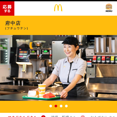
府中店
(フチュウテン)