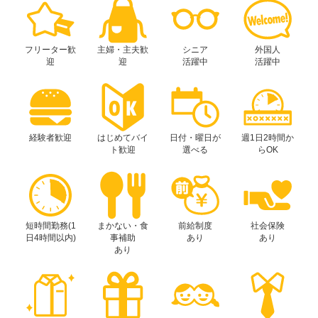
フリーター歓
主婦・主夫歓
シニア
外国人
迎
迎
活躍中
活躍中
経験者歓迎
はじめてバイ
日付・曜日が
週1日2時間か
ト歓迎
選べる
らOK
短時間勤務(1
まかない・食
前給制度
社会保険
日4時間以内)
事補助
あり
あり
あり