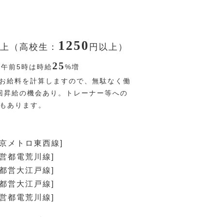
1250
上（高校生：
円
以上）
25
〜午前5時は時給
%
増
お給料を計算しますので、無駄なく働
回昇給の機会あり。トレーナー等への
Pもあります。
東京メトロ東西線]
都営都電荒川線]
[都営大江戸線]
[都営大江戸線]
都営都電荒川線]