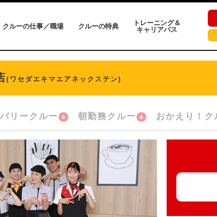
トレーニング＆
クルーの仕事／職場
クルーの特典
キャリアパス
店
(ワセダエキマエアネックステン)
バリークルー
朝勤務クルー
おかえり！ク