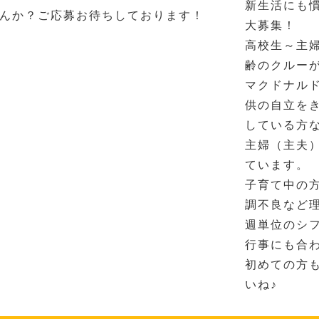
新生活にも
んか？ご応募お待ちしております！
大募集！
高校生～主
齢のクルー
マクドナル
供の自立を
している方
主婦（主夫
ています。
子育て中の
調不良など
週単位のシ
行事にも合
初めての方
いね♪