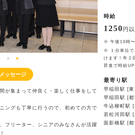
時給
1250
円
以
※
午後10時
※
１分単位で
けます！年２
昇進で時給U
メッセージ
最寄り駅
早稲田駅 [
間が集まって仲良く・楽しく仕事をして
早稲田駅 [
牛込柳町駅 
ニングも丁寧に行うので、初めての方で
若松河田駅 
面影橋駅 [
、フリーター、シニアのみなさんが活躍
！