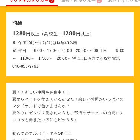
マクドナルドクルー
清掃・配膳クルー
おもてなしクル
時給
1280
1280
以上（高校生：
以上）
円
円
※
25
午後10時〜午前5時は時給
%
増
※
平日 6:00～ 17:00～21:00 20:00～0:00 土日 ６:00
～ 11:00～ 17:00～ 20:00～ 特に土日両方できる方 電話
046-856-9792
夏！！新しい仲間を募集中！！
夏からバイトを考えているあなた！楽しい仲間がいっぱいの
マクドナルドで働きませんか？
夏休みにガッツリ働きたい方も、部活やサークルの合間にチ
ョコっと働きたい方にもピッタリ♪
初めてのアルバイトでもOK！！