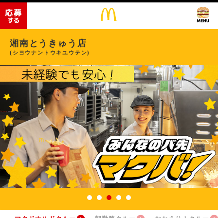
湘南とうきゅう店
(シヨウナントウキユウテン)