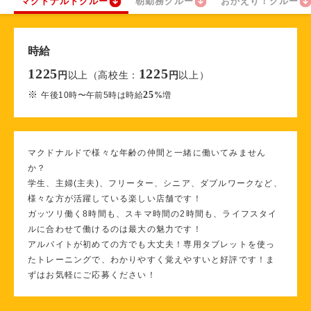
マクドナルドクルー
朝勤務クルー
おかえり！クルー
時給
1225
1225
以上（高校生：
以上）
円
円
※
25
午後10時〜午前5時は時給
%
増
マクドナルドで様々な年齢の仲間と一緒に働いてみません
か？
学生、主婦(主夫)、フリーター、シニア、ダブルワークなど、
様々な方が活躍している楽しい店舗です！
ガッツリ働く8時間も、スキマ時間の2時間も、ライフスタイ
ルに合わせて働けるのは最大の魅力です！
アルバイトが初めての方でも大丈夫！専用タブレットを使っ
たトレーニングで、わかりやすく覚えやすいと好評です！ま
ずはお気軽にご応募ください！