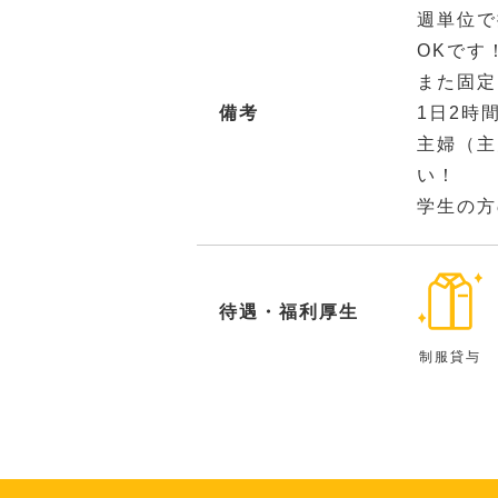
週単位で
OKです
また固定
備考
1日2時
主婦（主
い！
学生の方
待遇・福利厚生
制服貸与