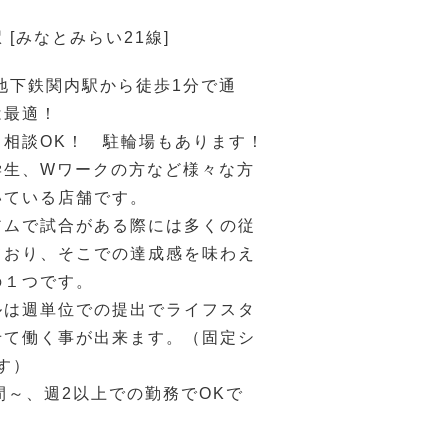
 [みなとみらい21線]
地下鉄関内駅から徒歩1分で通
は最適！
、相談OK！ 駐輪場もあります！
学生、Wワークの方など様々な方
いている店舗です。
アムで試合がある際には多くの従
ており、そこでの達成感を味わえ
の１つです。
ルは週単位での提出でライフスタ
せて働く事が出来ます。（固定シ
す）
間～、週2以上での勤務でOKで