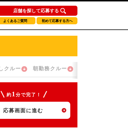
店舗を探して応募する
よくあるご質問
初めて応募する方へ
しクルー
朝勤務クルー
おかえり！クルー
1
約
分で完了！
応募画面に進む