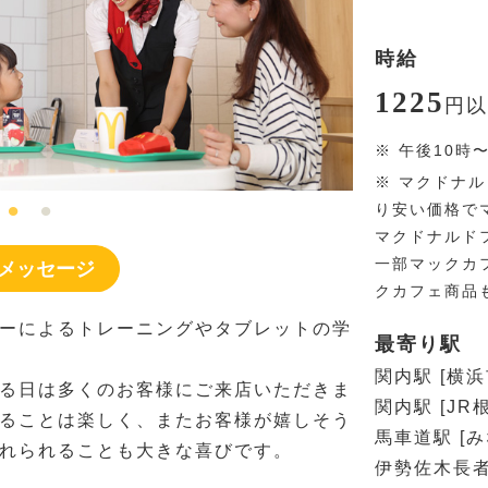
時給
1225
円
以
※
午後10時
※
マクドナル
り安い価格で
マクドナルド
一部マックカ
メッセージ
クカフェ商品
ーによるトレーニングやタブレットの学
最寄り駅
関内駅 [横
る日は多くのお客様にご来店いただきま
関内駅 [JR
ることは楽しく、またお客様が嬉しそう
馬車道駅 [
れられることも大きな喜びです。
伊勢佐木長者