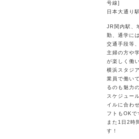
号線]
日本大通り駅
JR関内駅、
勤、通学に
交通手段等
主婦の方や
が楽しく働
横浜スタジ
業員で働い
るのも魅力
スケジュー
イルに合わ
フトもOKで
また1日2時
す！