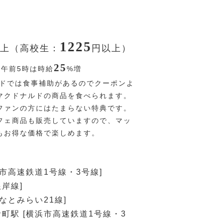
1225
上（高校生：
円
以上）
25
〜午前5時は時給
%
増
ドでは食事補助があるのでクーポンよ
マクドナルドの商品を食べられます。
ファンの方にはたまらない特典です。
フェ商品も販売していますので、マッ
もお得な価格で楽しめます。
浜市高速鉄道1号線・3号線]
根岸線]
みなとみらい21線]
町駅 [横浜市高速鉄道1号線・3