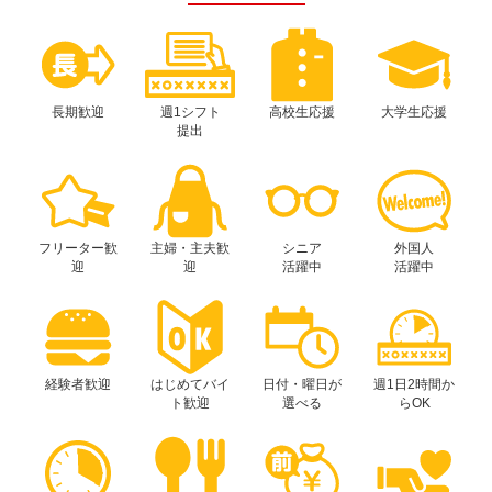
長期歓迎
週1シフト
高校生応援
大学生応援
提出
フリーター歓
主婦・主夫歓
シニア
外国人
迎
迎
活躍中
活躍中
経験者歓迎
はじめてバイ
日付・曜日が
週1日2時間か
ト歓迎
選べる
らOK