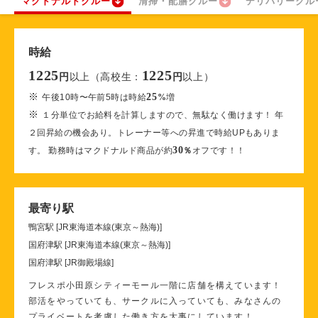
マクドナルドクルー
清掃・配膳クルー
デリバリークル
時給
1225
1225
以上（高校生：
以上）
円
円
※
25
午後10時〜午前5時は時給
%
増
※
１分単位でお給料を計算しますので、無駄なく働けます！ 年
２回昇給の機会あり。トレーナー等への昇進で時給UPもありま
30
す。 勤務時はマクドナルド商品が約
％
オフです！！
最寄り駅
鴨宮駅 [JR東海道本線(東京～熱海)]
国府津駅 [JR東海道本線(東京～熱海)]
国府津駅 [JR御殿場線]
フレスポ小田原シティーモール一階に店舗を構えています！
部活をやっていても、サークルに入っていても、みなさんの
プライベートを考慮した働き方を大事にしています！