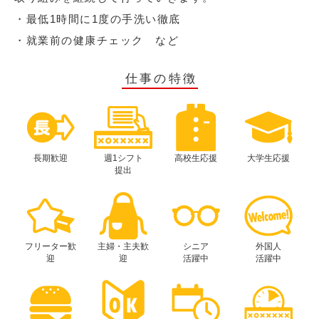
・最低1時間に1度の手洗い徹底
・就業前の健康チェック など
仕事の特徴
長期歓迎
週1シフト
高校生応援
大学生応援
提出
フリーター歓
主婦・主夫歓
シニア
外国人
迎
迎
活躍中
活躍中