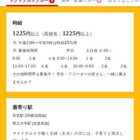
マクドナルドクルー
清掃・配膳クルー
おもてなしクル
時給
1225
1225
以上（高校生：
以上）
円
円
※
25
午後10時〜午前5時は時給
%
増
※
募集時間帯 平日 土日祝 ６:00～
9:00 ２名 ４名 9:00~14:00 １名 2名
13:00~17:00 ４名 ２名 20:00~0:00 2名 2名
その他時間帯も募集中！ 学生・フリーターの皆さん、一緒に働き
ませんか？
最寄り駅
衣笠駅 [JR横須賀線]
県立大学駅 [京急本線]
マクドナルドで働く主婦（主夫）の方には、子育てと両立し