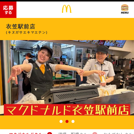
衣笠駅前店
(キヌガサエキマエテン)