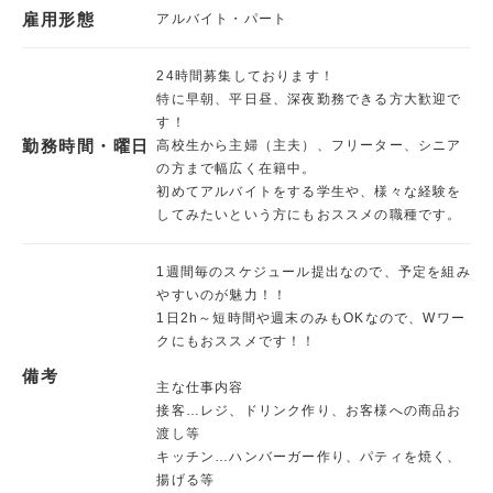
雇用形態
アルバイト・パート
24時間募集しております！
特に早朝、平日昼、深夜勤務できる方大歓迎で
す！
勤務時間・曜日
高校生から主婦（主夫）、フリーター、シニア
の方まで幅広く在籍中。
初めてアルバイトをする学生や、様々な経験を
してみたいという方にもおススメの職種です。
1週間毎のスケジュール提出なので、予定を組み
やすいのが魅力！！
1日2h～短時間や週末のみもOKなので、Wワー
クにもおススメです！！
備考
主な仕事内容
接客…レジ、ドリンク作り、お客様への商品お
渡し等
キッチン…ハンバーガー作り、パティを焼く、
揚げる等