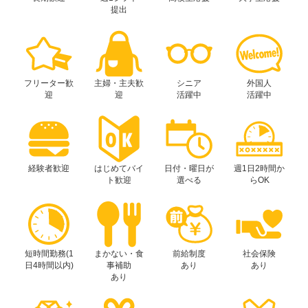
提出
フリーター歓
主婦・主夫歓
シニア
外国人
迎
迎
活躍中
活躍中
経験者歓迎
はじめてバイ
日付・曜日が
週1日2時間か
ト歓迎
選べる
らOK
短時間勤務(1
まかない・食
前給制度
社会保険
日4時間以内)
事補助
あり
あり
あり