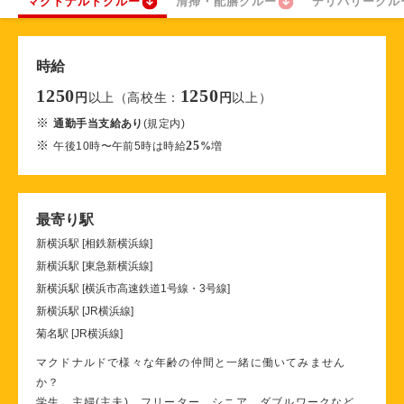
マクドナルドクルー
清掃・配膳クルー
デリバリークル
時給
1250
1250
以上（高校生：
以上）
円
円
※
通勤手当支給あり
(規定内)
※
25
午後10時〜午前5時は時給
%
増
最寄り駅
新横浜駅 [相鉄新横浜線]
新横浜駅 [東急新横浜線]
新横浜駅 [横浜市高速鉄道1号線・3号線]
新横浜駅 [JR横浜線]
菊名駅 [JR横浜線]
マクドナルドで様々な年齢の仲間と一緒に働いてみません
か？
学生、主婦(主夫)、フリーター、シニア、ダブルワークなど、