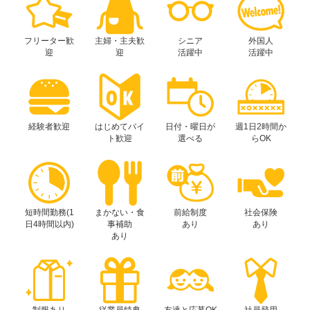
フリーター歓
主婦・主夫歓
シニア
外国人
迎
迎
活躍中
活躍中
経験者歓迎
はじめてバイ
日付・曜日が
週1日2時間か
ト歓迎
選べる
らOK
短時間勤務(1
まかない・食
前給制度
社会保険
日4時間以内)
事補助
あり
あり
あり