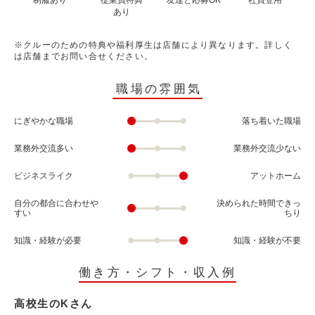
制服あり
従業員特典
友達と応募OK
社員登用
あり
※クルーのための特典や福利厚生は店舗により異なります。詳しく
は店舗までお問い合せください。
職場の雰囲気
にぎやかな職場
落ち着いた職場
業務外交流多い
業務外交流少ない
ビジネスライク
アットホーム
自分の都合に合わせや
決められた時間できっ
すい
ちり
知識・経験が必要
知識・経験が不要
働き方・シフト・収入例
高校生のKさん