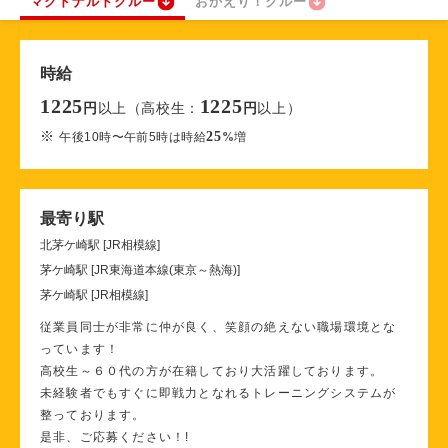
マクドナルドクルー
おかえり！クルー
時給
1225
1225
以上（高校生：
以上）
円
円
※
25
午後10時〜午前5時は時給
%
増
最寄り駅
北茅ケ崎駅 [JR相模線]
茅ケ崎駅 [JR東海道本線(東京～熱海)]
茅ケ崎駅 [JR相模線]
従業員同士が非常に仲が良く、笑顔の絶えない職場環境とな
っています！
高校生～６０代の方が在籍しており大活躍しております。
未経験者でもすぐに即戦力となれるトレーニングシステムが
整っております。
是非、ご応募ください！!