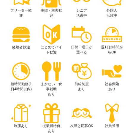
フリーター歓
主婦・主夫歓
シニア
外国人
迎
迎
活躍中
活躍中
経験者歓迎
はじめてバイ
日付・曜日が
週1日2時間か
ト歓迎
選べる
らOK
短時間勤務(1
まかない・食
前給制度
社会保険
日4時間以内)
事補助
あり
あり
あり
制服あり
従業員特典
友達と応募OK
社員登用
あり