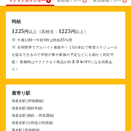
マクドナルドクルー
朝勤務クルー
夜間勤務クルー
時給
1225
1225
以上（高校生：
以上）
円
円
※
25
午後10時〜午前5時は時給
%
増
※
全時間帯でアルバイト募集中！ 15分単位で希望スケジュール
を提出できるので学校行事や家族の予定などにも細かく対応可
３０
能！ 勤務時はマクドナルド商品が約
％
OFFになる特典あ
り！
最寄り駅
海老名駅 [JR相模線]
海老名駅 [相鉄本線]
海老名駅 [相鉄・JR直通線]
海老名駅 [小田急小田原線]
厚木駅 [JR相模線]