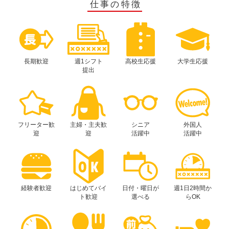
仕事の特徴
長期歓迎
週1シフト
高校生応援
大学生応援
提出
フリーター歓
主婦・主夫歓
シニア
外国人
迎
迎
活躍中
活躍中
経験者歓迎
はじめてバイ
日付・曜日が
週1日2時間か
ト歓迎
選べる
らOK