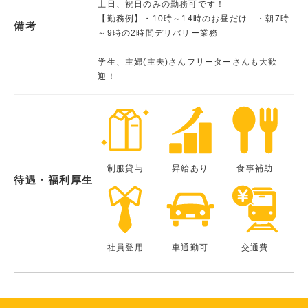
土日、祝日のみの勤務可です！
【勤務例】・10時～14時のお昼だけ ・朝7時
備考
～9時の2時間デリバリー業務
学生、主婦(主夫)さんフリーターさんも大歓
迎！
制服貸与
昇給あり
食事補助
待遇・福利厚生
社員登用
車通勤可
交通費