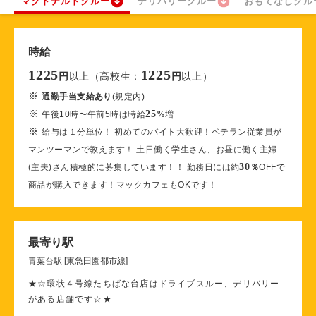
マクドナルドクルー
デリバリークルー
おもてなしクル
時給
1225
1225
以上（高校生：
以上）
円
円
※
通勤手当支給あり
(規定内)
※
25
午後10時〜午前5時は時給
%
増
※
給与は１分単位！ 初めてのバイト大歓迎！ベテラン従業員が
マンツーマンで教えます！ 土日働く学生さん、お昼に働く主婦
30
(主夫)さん積極的に募集しています！！ 勤務日には約
％
OFFで
商品が購入できます！マックカフェもOKです！
最寄り駅
青葉台駅 [東急田園都市線]
★☆環状４号線たちばな台店はドライブスルー、デリバリー
がある店舗です☆★