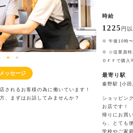
時給
1225
円
以
※
午後10時
※
☆従業員特
ＯＦＦで購入
メッセージ
最寄り駅
秦野駅 [小
店されるお客様の為に働いています！
方、まずはお話してみませんか？
ショッピン
お店です！
帰りにお買
ら、とても
学校やご家