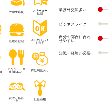
業務外交流多い
フリーター
援
大学生応援
歓迎
ビジネスライク
自分の都合に合わ
はじめてバイ
せやすい
経験者歓迎
ト歓迎
知識・経験が必要
1
まかない・食
前給制度あり
)
事補助あり
典
友達と応募
社員登用
OK