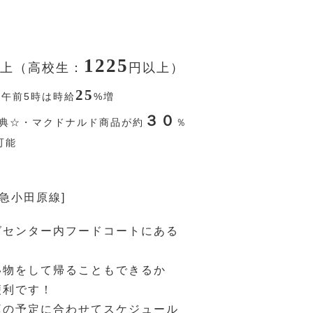
1225
上（高校生：
円
以上）
25
〜午前5時は時給
%
増
３０
典☆・マクドナルド商品が約
％
可能
田急小田原線]
グセンター内フードコートにある
い物をして帰ることもできるか
便利です！
庭の予定に合わせてスケジュール