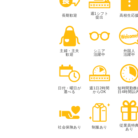
週1シフト
長期歓迎
高校生応
提出
主婦・主夫
シニア
外国人
歓迎
活躍中
活躍中
日付・曜日が
週1日2時間
短時間勤務(
選べる
からOK
日4時間以内
従業員特
社会保険あり
制服あり
あり