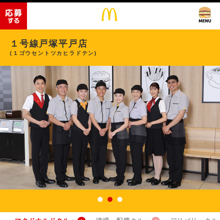
１号線戸塚平戸店
(１ゴウセントツカヒラドテン)