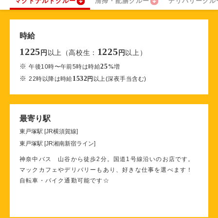
マクドナルドクルー
清掃・配膳クルー
デリバリークル
時給
1225
1225
以上（高校生：
以上）
円
円
※
25
午後10時〜午前5時は時給
%
増
※
1532
22時以降は時給
円
以上(深夜手当含む)
最寄り駅
東戸塚駅 [JR横須賀線]
東戸塚駅 [JR湘南新宿ライン]
神奈中バス 山谷から徒歩2分。国道1号線沿いのお店です。
マックカフェやデリバリーもあり、好きな仕事を選べます！
自転車・バイク通勤可能です☆