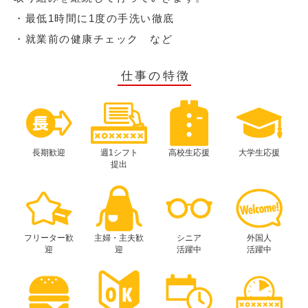
・最低1時間に1度の手洗い徹底
・就業前の健康チェック など
仕事の特徴
長期歓迎
週1シフト
高校生応援
大学生応援
提出
フリーター歓
主婦・主夫歓
シニア
外国人
迎
迎
活躍中
活躍中