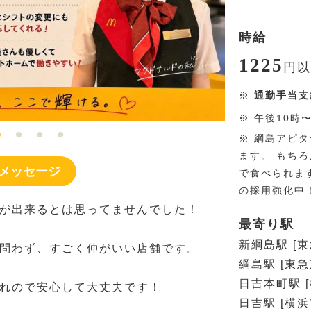
時給
1225
円
以
※
通勤手当支
※
午後10時
※
綱島アピタ
ます。 もち
メッセージ
で食べられま
の採用強化中
が出来るとは思ってませんでした！
最寄り駅
新綱島駅 [
問わず、すごく仲がいい店舗です。
綱島駅 [東急
日吉本町駅 
れので安心して大丈夫です！
日吉駅 [横