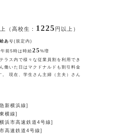
1225
上（高校生：
円
以上）
給あり
(規定内)
25
〜午前5時は時給
%
増
テラス内で様々な従業員割を利用でき
ろん働いた日はマクドナルドも割引料金
す。 現在、学生さん主婦（主夫）さん
！
東急新横浜線]
東横線]
[横浜市高速鉄道4号線]
浜市高速鉄道4号線]