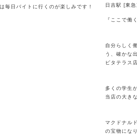
日吉駅 [東急
は毎日バイトに行くのが楽しみです！
『ここで働
自分らしく
う、確かな
ピタテラス
多くの学生
当店の大き
マクドナル
の宝物にな