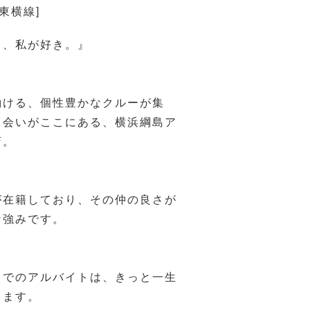
東横線]
く、私が好き。』
働ける、個性豊かなクルーが集
出会いがここにある、横浜綱島ア
店。
が在籍しており、その仲の良さが
な強みです。
ドでのアルバイトは、きっと一生
ります。