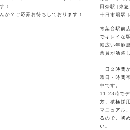
す！
田奈駅 [東
んか？ご応募お待ちしております！
十日市場駅 [
青葉台駅前
でキレイな
幅広い年齢
業員が活躍
一日２時間か
曜日・時間
中です。
11-23時
方、積極採用
マニュアル
るので、初
い。