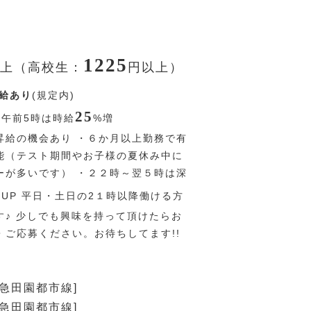
1225
上（高校生：
円
以上）
給あり
(規定内)
25
〜午前5時は時給
%
増
昇給の機会あり ・６か月以上勤務で有
能（テスト期間やお子様の夏休み中に
ーが多いです） ・２２時～翌５時は深
％
UP 平日・土日の2１時以降働ける方
す♪ 少しでも興味を持って頂けたらお
・ご応募ください。お待ちしてます!!
東急田園都市線]
東急田園都市線]