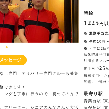
時給
1225
円
以
※
通勤手当支
※
午後10時
※
・年に2回
給休暇取得可
メッセージ
利用するクル
25
夜手当で
なし専門、デリバリー専門クルーも募集
積極採用中で
気軽にご連絡
務できます！
最寄り駅
ニングも丁寧に行うので、初めての方で
青葉台駅 [
、フリーター、シニアのみなさんが大活
藤が丘駅 [