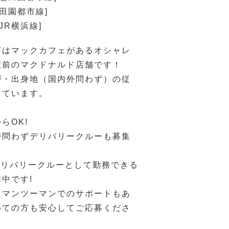
急田園都市線]
JR横浜線]
店はマックカフェがあるオシャレ
駅前のマクドナルド店舗です！
層・出身地（国内外問わず）の従
しています。
らOK!
帯問わずデリバリークルーも募集
でデリバリークルーとして勤務できる
中です!
、マンツーマンでのサポートもあ
めての方も安心してご応募くださ