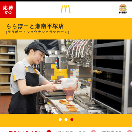
ららぽーと湘南平塚店
(ララポートショウナンヒラツカテン)