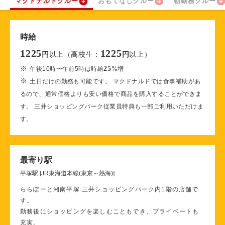
マクドナルドクルー
おもてなしクルー
朝勤務クルー
時給
1225
1225
以上（高校生：
以上）
円
円
※
25
午後10時〜午前5時は時給
%
増
※
土日だけの勤務も可能です。 マクドナルドでは食事補助があ
るので、通常価格よりも安い価格で商品を購入することができま
す。 三井ショッピングパーク従業員特典も一部ご利用いただけま
す。
最寄り駅
平塚駅 [JR東海道本線(東京～熱海)]
ららぽーと湘南平塚 三井ショッピングパーク内1階の店舗で
す。
勤務後にショッピングを楽しむこともでき、プライベートも
充実。