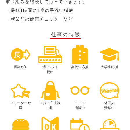
取り組みを継続して行っていきます。
・最低1時間に1度の手洗い徹底
・就業前の健康チェック など
仕事の特徴
長期歓迎
週1シフト
高校生応援
大学生応援
提出
フリーター歓
主婦・主夫歓
シニア
外国人
迎
迎
活躍中
活躍中