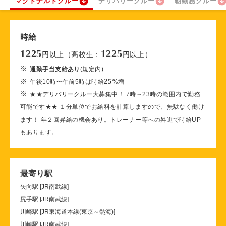
マクドナルドクルー
デリバリークルー
朝勤務クルー
時給
1225
1225
以上（高校生：
以上）
円
円
※
通勤手当支給あり
(規定内)
※
25
午後10時〜午前5時は時給
%
増
※
★★デリバリークルー大募集中！ 7時～23時の範囲内で勤務
可能です★★ １分単位でお給料を計算しますので、無駄なく働け
ます！ 年２回昇給の機会あり。トレーナー等への昇進で時給UP
もあります。
最寄り駅
矢向駅 [JR南武線]
尻手駅 [JR南武線]
川崎駅 [JR東海道本線(東京～熱海)]
川崎駅 [JR南武線]