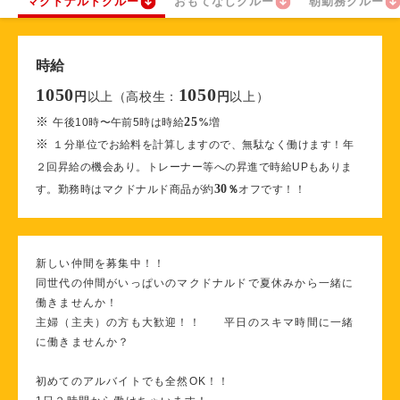
マクドナルドクルー
おもてなしクルー
朝勤務クルー
時給
1050
1050
以上（高校生：
以上）
円
円
※
25
午後10時〜午前5時は時給
%
増
※
１分単位でお給料を計算しますので、無駄なく働けます！年
２回昇給の機会あり。トレーナー等への昇進で時給UPもありま
30
す。勤務時はマクドナルド商品が約
％
オフです！！
新しい仲間を募集中！！
同世代の仲間がいっぱいのマクドナルドで夏休みから一緒に
働きませんか！
主婦（主夫）の方も大歓迎！！ 平日のスキマ時間に一緒
に働きませんか？
初めてのアルバイトでも全然OK！！