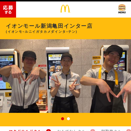
イオンモール新潟亀田インター店
(イオンモ−ルニイガタカメダインタ−テン)