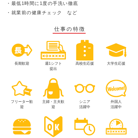
・最低1時間に1度の手洗い徹底
・就業前の健康チェック など
仕事の特徴
長期歓迎
週1シフト
高校生応援
大学生応援
提出
フリーター歓
主婦・主夫歓
シニア
外国人
迎
迎
活躍中
活躍中