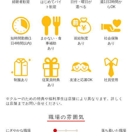
経験者歓迎
はじめてバイ
日付・曜日が
週1日2時間か
ト歓迎
選べる
らOK
短時間勤務(1
まかない・食
前給制度
社会保険
日4時間以内)
事補助
あり
あり
あり
制服あり
従業員特典
友達と応募OK
社員登用
あり
※クルーのための特典や福利厚生は店舗により異なります。詳しく
は店舗までお問い合せください。
職場の雰囲気
にぎやかな職場
落ち着いた職場