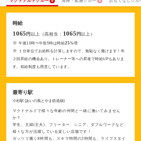
マクドナルドクルー
清掃・配膳クルー
おもてなしクル
時給
1065
1065
以上（高校生：
以上）
円
円
※
25
午後10時〜午前5時は時給
%
増
※
１分単位でお給料を計算しますので、無駄なく働けます！年
２回昇給の機会あり。トレーナー等への昇進で時給UPもありま
す。前給制度も用意しています。
最寄り駅
小杉駅 [あいの風とやま鉄道線]
マクドナルドで様々な年齢の仲間と一緒に働いてみません
か？
学生、主婦(主夫)、フリーター、シニア、ダブルワークなど、
様々な方が活躍している楽しい店舗です！
ガッツリ働く8時間も、スキマ時間の2時間も、ライフスタイ