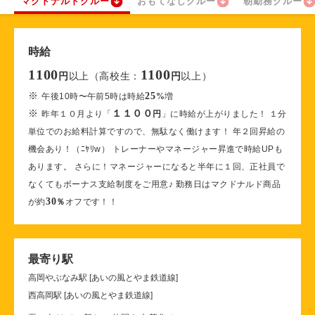
マクドナルドクルー
おもてなしクルー
朝勤務クルー
時給
1100
1100
以上（高校生：
以上）
円
円
※
25
午後10時〜午前5時は時給
%
増
※
１１００
昨年１０月より「
円
」に時給が上がりました！ １分
単位でのお給料計算ですので、無駄なく働けます！ 年２回昇給の
機会あり！（ﾆﾔﾘw） トレーナーやマネージャー昇進で時給UPも
あります。 さらに！マネージャーになると半年に１回、正社員で
なくてもボーナス支給制度をご用意♪ 勤務日はマクドナルド商品
30
が約
％
オフです！！
最寄り駅
高岡やぶなみ駅 [あいの風とやま鉄道線]
西高岡駅 [あいの風とやま鉄道線]