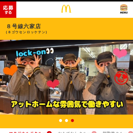
８号線六家店
(８ゴウセンロッケテン)