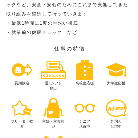
ックなど、安全・安心のためにこれまで実施してきた
取り組みを継続して行っていきます。
・最低1時間に1度の手洗い徹底
・就業前の健康チェック など
仕事の特徴
長期歓迎
週1シフト
高校生応援
大学生応援
提出
フリーター歓
主婦・主夫歓
シニア
外国人
迎
迎
活躍中
活躍中