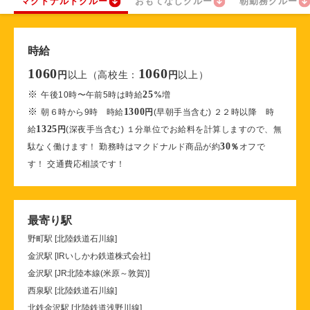
マクドナルドクルー
おもてなしクルー
朝勤務クルー
時給
1060
1060
以上（高校生：
以上）
円
円
※
25
午後10時〜午前5時は時給
%
増
※
1300
朝６時から9時 時給
円
(早朝手当含む) ２２時以降 時
1325
給
円
(深夜手当含む) １分単位でお給料を計算しますので、無
30
駄なく働けます！ 勤務時はマクドナルド商品が約
％
オフで
す！ 交通費応相談です！
最寄り駅
野町駅 [北陸鉄道石川線]
金沢駅 [IRいしかわ鉄道株式会社]
金沢駅 [JR北陸本線(米原～敦賀)]
西泉駅 [北陸鉄道石川線]
北鉄金沢駅 [北陸鉄道浅野川線]