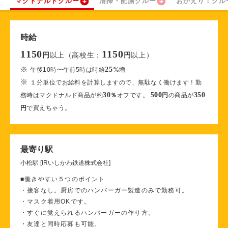
マクドナルドクルー
清掃・配膳クルー
おかえり！クル
時給
1150
1150
以上（高校生：
以上）
円
円
※
25
午後10時〜午前5時は時給
%
増
※
１分単位でお給料を計算しますので、無駄なく働けます！勤
30
500
350
務時はマクドナルド商品が約
％
オフです。
円
の商品が
円
で買えちゃう。
最寄り駅
小松駅 [IRいしかわ鉄道株式会社]
■働きやすい５つのポイント
・接客なし。厨房でのハンバーガー製造のみで勤務可。
・マスク着用OKです。
・すぐに覚えられるハンバーガーの作り方。
・友達と同時応募も可能。