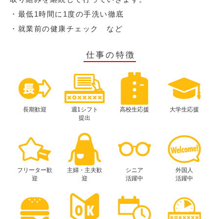
・最低1時間に1度の手洗い徹底
・就業前の健康チェック など
仕事の特徴
長期歓迎
週1シフト
高校生応援
大学生応援
提出
フリーター歓
主婦・主夫歓
シニア
外国人
迎
迎
活躍中
活躍中