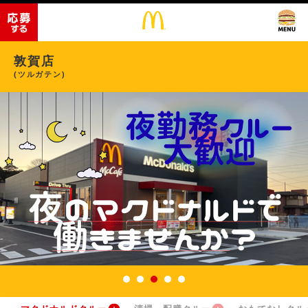
敦賀店
(ツルガテン)