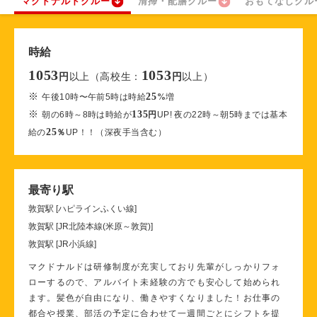
マクドナルドクルー
清掃・配膳クルー
おもてなしクル
時給
1053
1053
以上（高校生：
以上）
円
円
※
25
午後10時〜午前5時は時給
%
増
※
135
朝の6時～8時は時給が
円
UP! 夜の22時～朝5時までは基本
25
給の
％
UP！！（深夜手当含む）
最寄り駅
敦賀駅 [ハピラインふくい線]
敦賀駅 [JR北陸本線(米原～敦賀)]
敦賀駅 [JR小浜線]
マクドナルドは研修制度が充実しており先輩がしっかりフォ
ローするので、アルバイト未経験の方でも安心して始められ
ます。髪色が自由になり、働きやすくなりました！お仕事の
都合や授業、部活の予定に合わせて一週間ごとにシフトを提