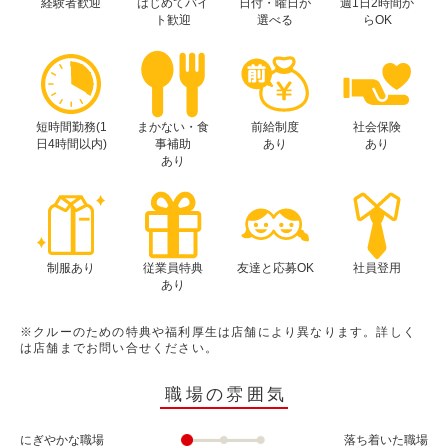
経験者歓迎
はじめてバイ
日付・曜日が
週1日2時間か
ト歓迎
選べる
らOK
短時間勤務(1
まかない・食
前給制度
社会保険
日4時間以内)
事補助
あり
あり
あり
制服あり
従業員特典
友達と応募OK
社員登用
あり
※クルーのための特典や福利厚生は店舗により異なります。詳しく
は店舗までお問い合せください。
職場の雰囲気
にぎやかな職場
落ち着いた職場