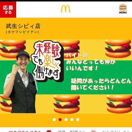
武生シピィ店
(タケフシピイテン)