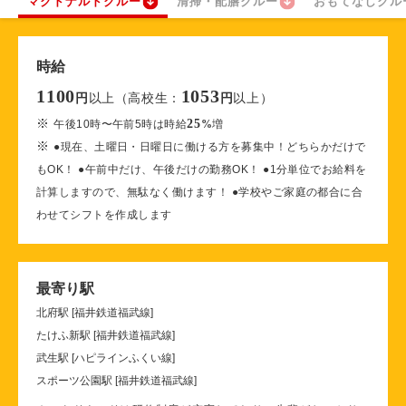
マクドナルドクルー
清掃・配膳クルー
おもてなしクル
時給
1100
1053
以上（高校生：
以上）
円
円
※
25
午後10時〜午前5時は時給
%
増
※
●現在、土曜日・日曜日に働ける方を募集中！どちらかだけで
もOK！ ●午前中だけ、午後だけの勤務OK！ ●1分単位でお給料を
計算しますので、無駄なく働けます！ ●学校やご家庭の都合に合
わせてシフトを作成します
最寄り駅
北府駅 [福井鉄道福武線]
たけふ新駅 [福井鉄道福武線]
武生駅 [ハピラインふくい線]
スポーツ公園駅 [福井鉄道福武線]