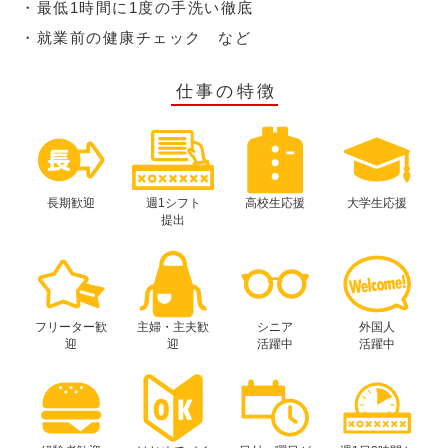
・最低1時間に1度の手洗い徹底
・就業前の健康チェック など
仕事の特徴
長期歓迎
週1シフト
高校生応援
大学生応援
提出
フリーター歓
主婦・主夫歓
シニア
外国人
迎
迎
活躍中
活躍中