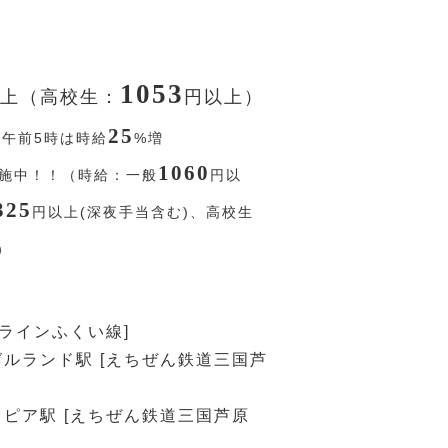
1053
上（高校生：
円
以上）
25
〜午前5時は時給
%
増
1060
施中！！（時給：一般
円
以
325
円
以上(深夜手当含む)、高校生
）
ピラインふくい線]
ルランド駅 [えちぜん鉄道三国芦
ピア駅 [えちぜん鉄道三国芦原