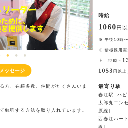
時給
1060
円
以
※
午後10時
※
積極採用実
1
上、22時～
1053
メッセージ
円
以上
最寄り駅
る方、在籍多数、仲間がたくさんいま
春江駅 [ハ
太郎丸エンゼ
て勉強する方法を取り入れています。
原線]
西春江ハート
線]