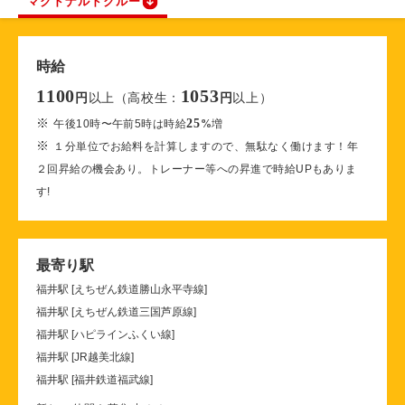
マクドナルドクルー
時給
1100
1053
以上（高校生：
以上）
円
円
※
25
午後10時〜午前5時は時給
%
増
※
１分単位でお給料を計算しますので、無駄なく働けます！年
２回昇給の機会あり。トレーナー等への昇進で時給UPもありま
す!
最寄り駅
福井駅 [えちぜん鉄道勝山永平寺線]
福井駅 [えちぜん鉄道三国芦原線]
福井駅 [ハピラインふくい線]
福井駅 [JR越美北線]
福井駅 [福井鉄道福武線]