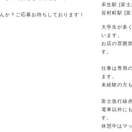
禾生駅 [富士
谷村町駅 [
んか？ご応募お待ちしております！
大学生が多
います。
お店の雰囲
す。
仕事は専用
ます。
未経験の方
富士急行線赤
電車以外にも
す。
休憩中はマ