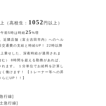
1052
上（高校生：
円
以上）
25
〜午前5時は時給
%
増
、近隣店舗（富士吉田市内）へのヘル
交通費の支給と時給UP！ 22時以降
％
上乗せした、深夜時給が適用されま
含む） 8時間を超える勤務があれば、
されます。 １分単位でお給料を計算し
なく働けます！ 【トレーナー等への昇
さらにUP！！】
急行線]
富士急行線]