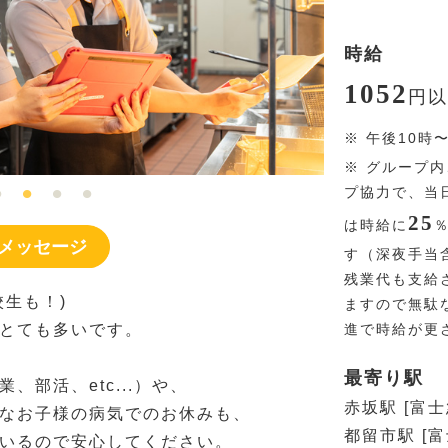
時給
1052
円
以
※
午後10時
※
グループ内
プ協力で、当日
25
は時給に
メッセージ
す（深夜手当
残業代も支給
生も！)
ますので無駄
とても多いです。
進で時給が更
最寄り駅
部活、etc...）や、
赤坂駅 [富士
なお子様の病気でのお休みも、
都留市駅 [
いるので安心してください。