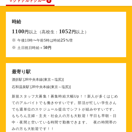
マクドナルドクルー
時給
1100
1052
以上（高校生：
以上）
円
円
※
25
午後10時〜午前5時は時給
%
増
※
50
土日祝日時給＋
円
最寄り駅
酒折駅 [JR中央本線(東京～塩尻)]
石和温泉駅 [JR中央本線(東京～塩尻)]
新規スタッフ大募集！募集時給大幅Up！！新人が多くはじめ
てのアルバイトでも働きやすいです。部活が忙しい学生さん
でも週単位のスケジュール提出でシフトが組みやすいです。
もちろん主婦・主夫・社会人の方も大歓迎！平日も早朝・日
中・夜間と空いている時間で勤務できます。 夜の時間帯の
みの方も大歓迎です！！