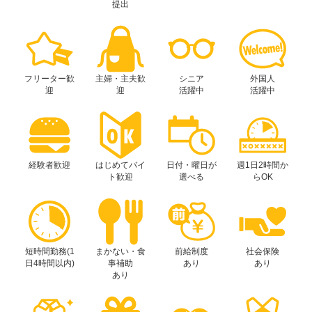
提出
フリーター歓
主婦・主夫歓
シニア
外国人
迎
迎
活躍中
活躍中
経験者歓迎
はじめてバイ
日付・曜日が
週1日2時間か
ト歓迎
選べる
らOK
短時間勤務(1
まかない・食
前給制度
社会保険
日4時間以内)
事補助
あり
あり
あり