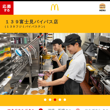
１３９富士見バイパス店
(１３９フジミバイパステン)