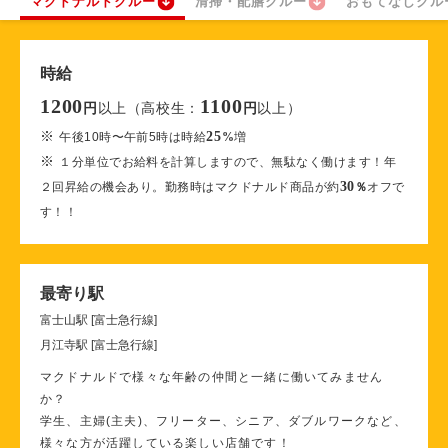
マクドナルドクルー
清掃・配膳クルー
おもてなしクル
時給
1200
1100
以上（高校生：
以上）
円
円
※
25
午後10時〜午前5時は時給
%
増
※
１分単位でお給料を計算しますので、無駄なく働けます！年
30
２回昇給の機会あり。勤務時はマクドナルド商品が約
％
オフで
す！！
最寄り駅
富士山駅 [富士急行線]
月江寺駅 [富士急行線]
マクドナルドで様々な年齢の仲間と一緒に働いてみません
か？
学生、主婦(主夫)、フリーター、シニア、ダブルワークなど、
様々な方が活躍している楽しい店舗です！