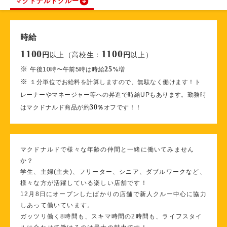
マクドナルドクルー
時給
1100
1100
以上（高校生：
以上）
円
円
※
25
午後10時〜午前5時は時給
%
増
※
１分単位でお給料を計算しますので、無駄なく働けます！ト
レーナーやマネージャー等への昇進で時給UPもあります。勤務時
30
はマクドナルド商品が約
％
オフです！！
マクドナルドで様々な年齢の仲間と一緒に働いてみません
か？
学生、主婦(主夫)、フリーター、シニア、ダブルワークなど、
様々な方が活躍している楽しい店舗です！
12月8日にオープンしたばかりの店舗で新人クルー中心に協力
しあって働いています。
ガッツリ働く8時間も、スキマ時間の2時間も、ライフスタイ