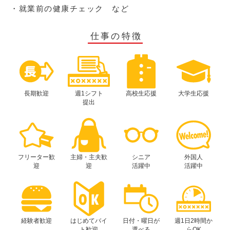
・就業前の健康チェック など
仕事の特徴
長期歓迎
週1シフト
高校生応援
大学生応援
提出
フリーター歓
主婦・主夫歓
シニア
外国人
迎
迎
活躍中
活躍中
経験者歓迎
はじめてバイ
日付・曜日が
週1日2時間か
ト歓迎
選べる
らOK