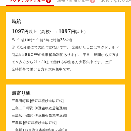
マクドナルドクルー
清掃・配膳クルー
おもてなしクル
時給
1097
1097
以上（高校生：
以上）
円
円
※
25
午後10時〜午前5時は時給
%
増
※
①1分単位での給与支払いです。 ②働いた日にはマクドナルド
30
商品約
％
OFFの食事補助制度あります。 平日 昼間から夕方ま
で＆夕方から21：30まで働ける学生さん大募集中です。 土日
全時間帯で働ける方も大募集中です。
最寄り駅
三島田町駅 [伊豆箱根鉄道駿豆線]
三島二日町駅 [伊豆箱根鉄道駿豆線]
三島広小路駅 [伊豆箱根鉄道駿豆線]
三島駅 [伊豆箱根鉄道駿豆線]
三島駅 [JR東海道本線(熱海～浜松)]