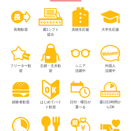
長期歓迎
週1シフト
高校生応援
大学生応援
提出
フリーター歓
主婦・主夫歓
シニア
外国人
迎
迎
活躍中
活躍中
経験者歓迎
はじめてバイ
日付・曜日が
週1日2時間か
ト歓迎
選べる
らOK