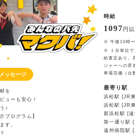
時給
1097
円
以
※
午後10時
※
１分単位で
給査定あり。
ジャーへの昇
車場完備（台
メッセージ
最寄り駅
材を
浜松駅 [JR
ビューも安心！
浜松駅 [JR
う♪
新浜松駅 [
介プログラム】
第一通り駅 
ます。
遠州病院駅 
？