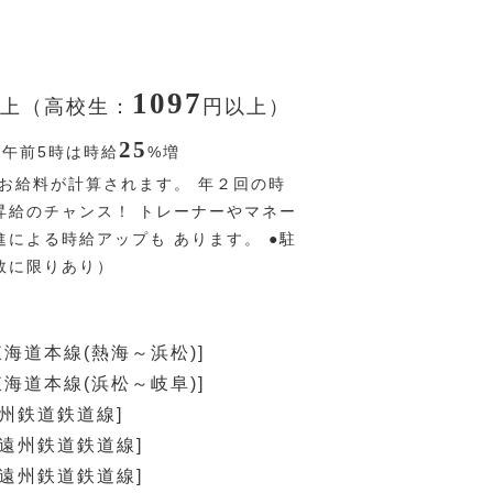
1097
上（高校生：
円
以上）
25
〜午前5時は時給
%
増
お給料が計算されます。 年２回の時
昇給のチャンス！ トレーナーやマネー
進による時給アップも あります。 ●駐
数に限りあり）
東海道本線(熱海～浜松)]
東海道本線(浜松～岐阜)]
遠州鉄道鉄道線]
[遠州鉄道鉄道線]
[遠州鉄道鉄道線]