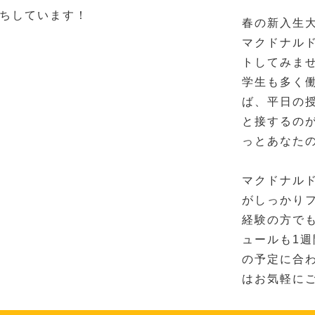
ちしています！
春の新入生
マクドナル
トしてみま
学生も多く
ば、平日の
と接するの
っとあなた
マクドナル
がしっかり
経験の方で
ュールも1
の予定に合
はお気軽に