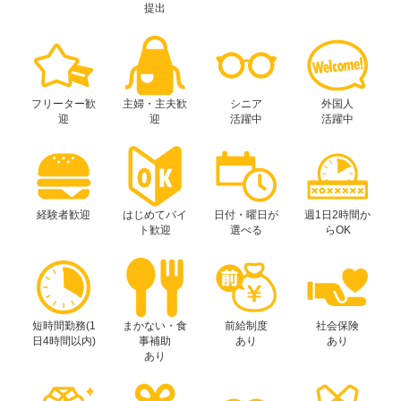
提出
フリーター歓
主婦・主夫歓
シニア
外国人
迎
迎
活躍中
活躍中
経験者歓迎
はじめてバイ
日付・曜日が
週1日2時間か
ト歓迎
選べる
らOK
短時間勤務(1
まかない・食
前給制度
社会保険
日4時間以内)
事補助
あり
あり
あり