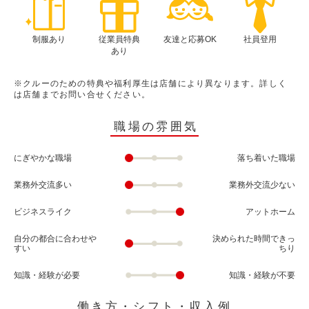
制服あり
従業員特典
友達と応募OK
社員登用
あり
※クルーのための特典や福利厚生は店舗により異なります。詳しく
は店舗までお問い合せください。
職場の雰囲気
にぎやかな職場
落ち着いた職場
業務外交流多い
業務外交流少ない
ビジネスライク
アットホーム
自分の都合に合わせや
決められた時間できっ
すい
ちり
知識・経験が必要
知識・経験が不要
働き方・シフト・収入例