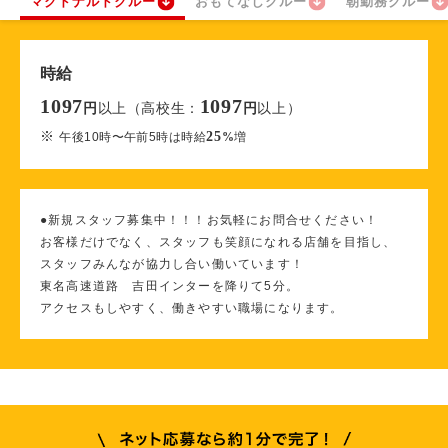
マクドナルドクルー
おもてなしクルー
朝勤務クルー
時給
1097
1097
以上（高校生：
以上）
円
円
※
25
午後10時〜午前5時は時給
%
増
●新規スタッフ募集中！！！お気軽にお問合せください！
お客様だけでなく、スタッフも笑顔になれる店舗を目指し、
スタッフみんなが協力し合い働いています！
東名高速道路 吉田インターを降りて5分。
アクセスもしやすく、働きやすい職場になります。