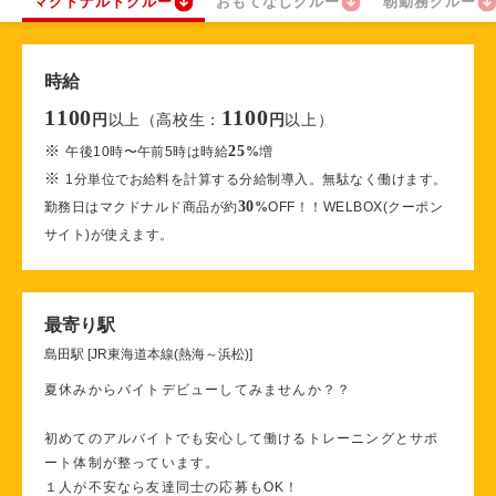
マクドナルドクルー
おもてなしクルー
朝勤務クルー
時給
1100
1100
以上（高校生：
以上）
円
円
※
25
午後10時〜午前5時は時給
%
増
※
1分単位でお給料を計算する分給制導入。無駄なく働けます。
30
勤務日はマクドナルド商品が約
%
OFF！！WELBOX(クーポン
サイト)が使えます。
最寄り駅
島田駅 [JR東海道本線(熱海～浜松)]
夏休みからバイトデビューしてみませんか？？
初めてのアルバイトでも安心して働けるトレーニングとサポ
ート体制が整っています。
１人が不安なら友達同士の応募もOK！