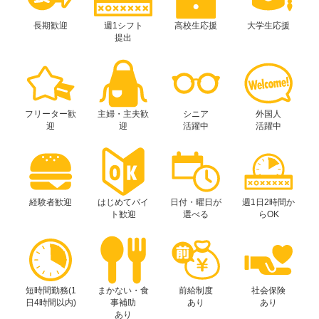
長期歓迎
週1シフト
高校生応援
大学生応援
提出
フリーター歓
主婦・主夫歓
シニア
外国人
迎
迎
活躍中
活躍中
経験者歓迎
はじめてバイ
日付・曜日が
週1日2時間か
ト歓迎
選べる
らOK
短時間勤務(1
まかない・食
前給制度
社会保険
日4時間以内)
事補助
あり
あり
あり