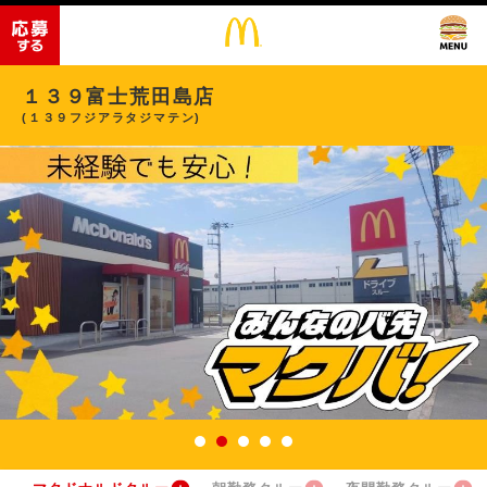
１３９富士荒田島店
(１３９フジアラタジマテン)