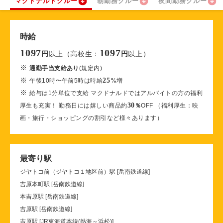
マクドナルドクルー
朝勤務クルー
夜間勤務クルー
時給
1097
1097
以上（高校生：
以上）
円
円
※
通勤手当支給あり
(規定内)
※
25
午後10時〜午前5時は時給
%
増
※
給与は1分単位で支給 マクドナルドではアルバイトの方の福利
30
厚生も充実！ 勤務日には嬉しい商品約
％
OFF （福利厚生：映
画・旅行・ショッピングの割引など様々あります）
最寄り駅
ジヤトコ前（ジヤトコ１地区前）駅 [岳南鉄道線]
吉原本町駅 [岳南鉄道線]
本吉原駅 [岳南鉄道線]
吉原駅 [岳南鉄道線]
吉原駅 [JR東海道本線(熱海～浜松)]