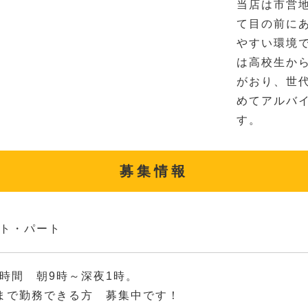
当店は市営
て目の前に
やすい環境
は高校生か
がおり、世
めてアルバ
す。
募集情報
ト・パート
時間 朝9時～深夜1時。
まで勤務できる方 募集中です！