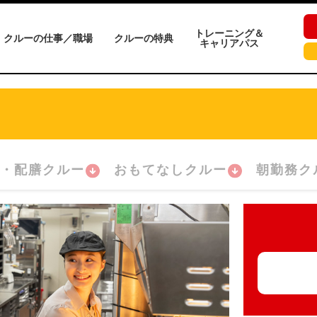
トレーニング＆
クルーの仕事／職場
クルーの特典
キャリアパス
・配膳クルー
おもてなしクルー
朝勤務ク