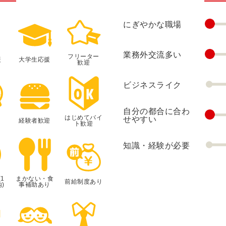
にぎやかな職場
業務外交流多い
フリーター
援
大学生応援
歓迎
ビジネスライク
自分の都合に合わ
はじめてバイ
せやすい
経験者歓迎
ト歓迎
知識・経験が必要
1
まかない・食
前給制度あり
)
事補助あり