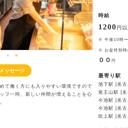
時給
1200
円
以
※
午後10時
※
お盆特別時
００
円
メッセージ
最寄り駅
池下駅 [名
めて働く方にも入りやすい環境ですので
覚王山駅 [
ッフ一同、新しい仲間が増えることを心
今池駅 [名
。
今池駅 [名
吹上駅 [名