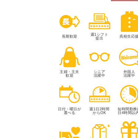
週1シフト
長期歓迎
高校生応
提出
主婦・主夫
シニア
外国人
歓迎
活躍中
活躍中
日付・曜日が
週1日2時間
短時間勤務(
選べる
からOK
日4時間以内