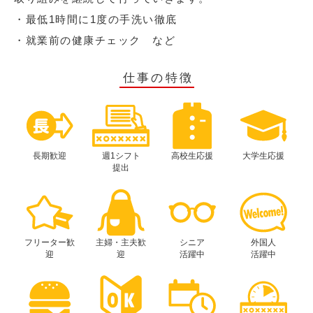
・最低1時間に1度の手洗い徹底
・就業前の健康チェック など
仕事の特徴
長期歓迎
週1シフト
高校生応援
大学生応援
提出
フリーター歓
主婦・主夫歓
シニア
外国人
迎
迎
活躍中
活躍中