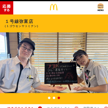
１号線弥富店
(１ゴウセンヤトミテン)