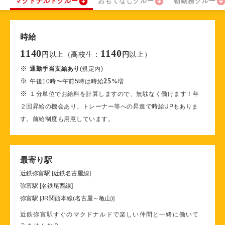
マクドナルドクルー
おもてなしクルー
朝勤務クルー
時給
1140
1140
以上（高校生：
以上）
円
円
※
通勤手当支給あり
(規定内)
※
25
午後10時〜午前5時は時給
%
増
※
１分単位でお給料を計算しますので、無駄なく働けます！年
２回昇給の機会あり。トレーナー等への昇進で時給UPもありま
す。前給制度も用意しています。
最寄り駅
近鉄弥富駅 [近鉄名古屋線]
弥富駅 [名鉄尾西線]
弥富駅 [JR関西本線(名古屋～亀山)]
近鉄弥富駅すぐのマクドナルドで楽しい仲間と一緒に働いて