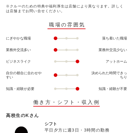
※クルーのための特典や福利厚生は店舗により異なります。詳しく
は店舗までお問い合せください。
職場の雰囲気
にぎやかな職場
落ち着いた職場
業務外交流多い
業務外交流少ない
ビジネスライク
アットホーム
自分の都合に合わせや
決められた時間できっ
すい
ちり
知識・経験が必要
知識・経験が不要
働き方・シフト・収入例
高校生のKさん
シフト
平日夕方に週3日・3時間の勤務