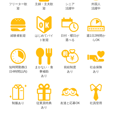
フリーター歓
主婦・主夫歓
シニア
外国人
迎
迎
活躍中
活躍中
経験者歓迎
はじめてバイ
日付・曜日が
週1日2時間か
ト歓迎
選べる
らOK
短時間勤務(1
まかない・食
前給制度
社会保険
日4時間以内)
事補助
あり
あり
あり
制服あり
従業員特典
友達と応募OK
社員登用
あり