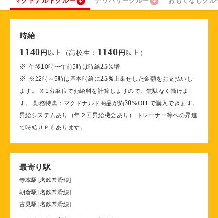
マクドナルドクルー
デリバリークルー
おもてなしクル
時給
1140
1140
以上（高校生：
以上）
円
円
※
25
午後10時〜午前5時は時給
%
増
※
25
※22時～5時は基本時給に
％
上乗せした金額をお支払いし
ます。 ※1分単位でお給料を計算しますので、無駄なく働けま
30
す。 勤務特典：マクドナルド商品が約
%
OFFで購入できます。
昇給システムあり（年２回昇給機会あり） トレーナー等への昇進
で時給ＵＰもあります。
最寄り駅
寺本駅 [名鉄常滑線]
朝倉駅 [名鉄常滑線]
古見駅 [名鉄常滑線]