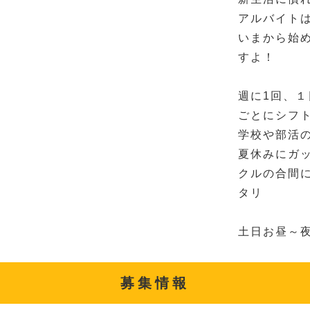
アルバイト
いまから始
すよ！
週に1回、
ごとにシフ
学校や部活
夏休みにガ
クルの合間
タリ
土日お昼～
募集情報