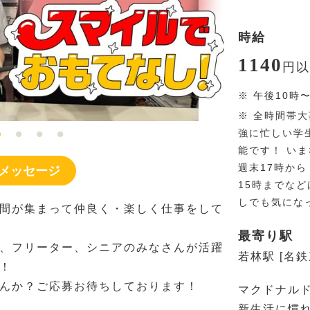
時給
1140
円
以
※
午後10時
※
全時間帯大
強に忙しい学
能です！ い
週末17時から
メッセージ
15時までな
しでも気にな
間が集まって仲良く・楽しく仕事をして
最寄り駅
、フリーター、シニアのみなさんが活躍
若林駅 [名鉄
！
んか？ご応募お待ちしております！
マクドナル
新生活に慣