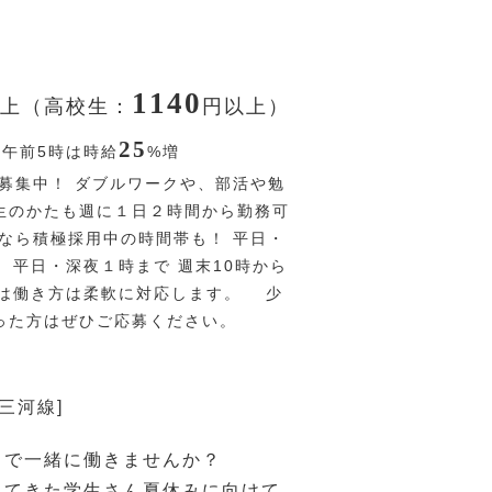
1140
上（高校生：
円
以上）
25
〜午前5時は時給
%
増
募集中！ ダブルワークや、部活や勉
生のかたも週に１日２時間から勤務可
まなら積極採用中の時間帯も！ 平日・
 平日・深夜１時まで 週末10時から
どは働き方は柔軟に対応します。 少
った方はぜひご応募ください。
三河線]
ドで一緒に働きませんか？
れてきた学生さん夏休みに向けて