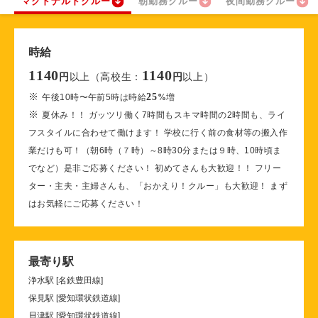
マクドナルドクルー
朝勤務クルー
夜間勤務クルー
時給
1140
1140
以上（高校生：
以上）
円
円
※
25
午後10時〜午前5時は時給
%
増
※
夏休み！！ ガッツリ働く7時間もスキマ時間の2時間も、ライ
フスタイルに合わせて働けます！ 学校に行く前の食材等の搬入作
業だけも可！（朝6時（７時）～8時30分または９時、10時頃ま
でなど）是非ご応募ください！ 初めてさんも大歓迎！！ フリー
ター・主夫・主婦さんも、「おかえり！クルー」も大歓迎！ まず
はお気軽にご応募ください！
最寄り駅
浄水駅 [名鉄豊田線]
保見駅 [愛知環状鉄道線]
貝津駅 [愛知環状鉄道線]