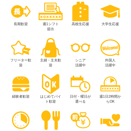
長期歓迎
週1シフト
高校生応援
大学生応援
提出
フリーター歓
主婦・主夫歓
シニア
外国人
迎
迎
活躍中
活躍中
経験者歓迎
はじめてバイ
日付・曜日が
週1日2時間か
ト歓迎
選べる
らOK