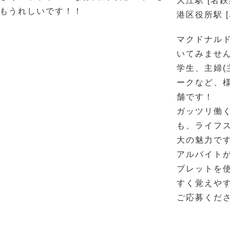
大江駅 [名鉄
もうれしいです！！
港区役所駅 
マクドナル
いてみませ
学生、主婦(
ークなど、
舗です！
ガッツリ働
も、ライフ
大の魅力で
アルバイト
ブレットを
すく覚えや
ご応募くだ