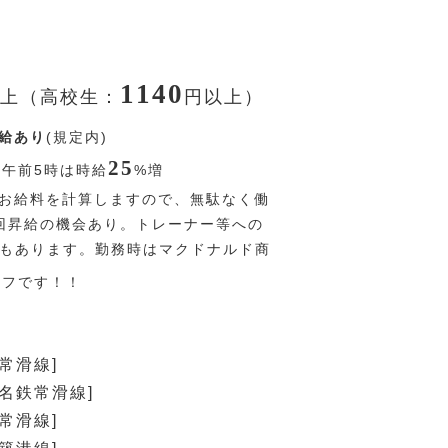
1140
上（高校生：
円
以上）
給あり
(規定内)
25
〜午前5時は時給
%
増
お給料を計算しますので、無駄なく働
回昇給の機会あり。トレーナー等への
Pもあります。勤務時はマクドナルド商
オフです！！
常滑線]
[名鉄常滑線]
常滑線]