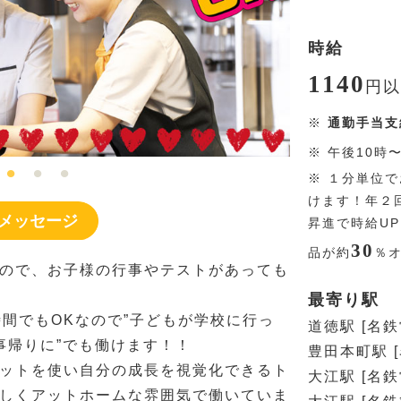
時給
1140
円
以
※
通勤手当支
※
午後10時
※
１分単位で
けます！年２
メッセージ
昇進で時給U
30
品が約
％
ので、お子様の行事やテストがあっても
最寄り駅
時間でもOKなので”子どもが学校に行っ
道徳駅 [名鉄
仕事帰りに”でも働けます！！
豊田本町駅 
ットを使い自分の成長を視覚化できるト
大江駅 [名鉄
しくアットホームな雰囲気で働いていま