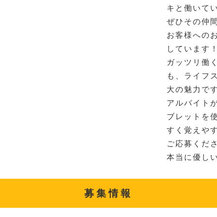
キと働いてい
ぜひその仲
お客様への
しています！
ガッツリ働く
も、ライフ
大の魅力で
アルバイト
ブレットを
すく覚えや
ご応募くだ
本当に優し
募集情報