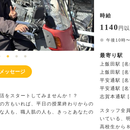
時給
1140
円
以
※
午後10時
最寄り駅
上飯田駅 [
メッセージ
上飯田駅 [
平安通駅 [
平安通駅 [
活をスタートしてみませんか！？
志賀本通駅 
の方もいれば、平日の授業終わりからの
スタッフ全
な人も、職人肌の人も、きっとあなたの
いている、明
高校生から