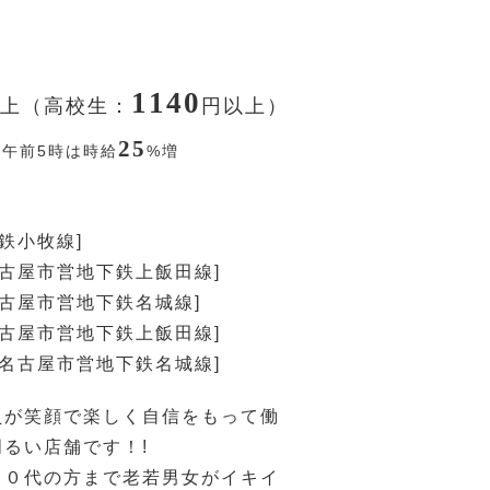
1140
上（高校生：
円
以上）
25
〜午前5時は時給
%
増
名鉄小牧線]
名古屋市営地下鉄上飯田線]
名古屋市営地下鉄名城線]
名古屋市営地下鉄上飯田線]
[名古屋市営地下鉄名城線]
員が笑顔で楽しく自信をもって働
るい店舗です！!
８０代の方まで老若男女がイキイ