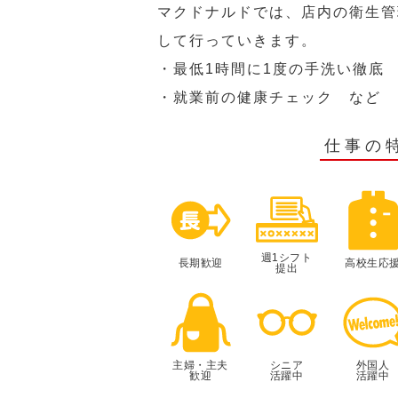
マクドナルドでは、店内の衛生管
して行っていきます。
・最低1時間に1度の手洗い徹底
・就業前の健康チェック など
仕事の
週1シフト
長期歓迎
高校生応
提出
主婦・主夫
シニア
外国人
歓迎
活躍中
活躍中