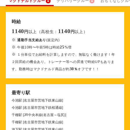
マクドナルドクルー
デリバリークルー
おもてなしクル
時給
1140
1140
以上（高校生：
以上）
円
円
※
通勤手当支給あり
(規定内)
※
25
午後10時〜午前5時は時給
%
増
※
１分単位でお給料を計算しますので、無駄なく働けます！年
２回昇給の機会あり。トレーナー等への昇進で時給UPもありま
30
す。勤務時はマクドナルド商品が約
％
オフです！！
最寄り駅
今池駅 [名古屋市営地下鉄東山線]
今池駅 [名古屋市営地下鉄桜通線]
千種駅 [JR中央本線(名古屋～塩尻)]
千種駅 [名古屋市営地下鉄東山線]
池下駅 [名古屋市営地下鉄東山線]