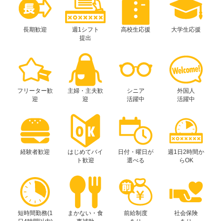
長期歓迎
週1シフト
高校生応援
大学生応援
提出
フリーター歓
主婦・主夫歓
シニア
外国人
迎
迎
活躍中
活躍中
経験者歓迎
はじめてバイ
日付・曜日が
週1日2時間か
ト歓迎
選べる
らOK
短時間勤務(1
まかない・食
前給制度
社会保険