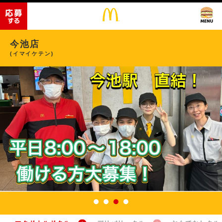
今池店
(イマイケテン)