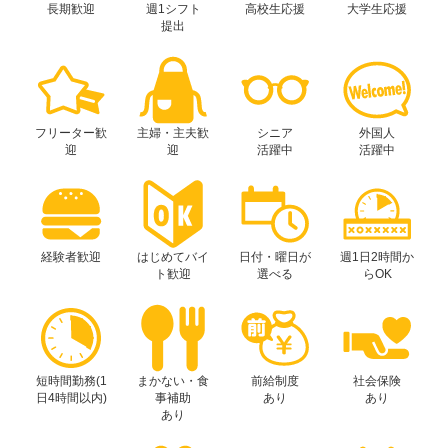
長期歓迎
週1シフト
高校生応援
大学生応援
提出
フリーター歓
主婦・主夫歓
シニア
外国人
迎
迎
活躍中
活躍中
経験者歓迎
はじめてバイ
日付・曜日が
週1日2時間か
ト歓迎
選べる
らOK
短時間勤務(1
まかない・食
前給制度
社会保険
日4時間以内)
事補助
あり
あり
あり