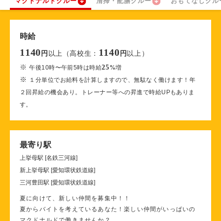
マクドナルドクルー
清掃・配膳クルー
おもてなしクル
時給
1140
1140
以上（高校生：
以上）
円
円
※
25
午後10時〜午前5時は時給
%
増
※
１分単位でお給料を計算しますので、無駄なく働けます！年
２回昇給の機会あり。トレーナー等への昇進で時給UPもありま
す。
最寄り駅
上挙母駅 [名鉄三河線]
新上挙母駅 [愛知環状鉄道線]
三河豊田駅 [愛知環状鉄道線]
夏に向けて、新しい仲間を募集中！！
夏からバイトを考えているあなた！楽しい仲間がいっぱいの
マクドナルドで働きませんか？