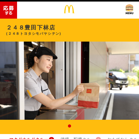
２４８豊田下林店
(２４８トヨタシモバヤシテン)