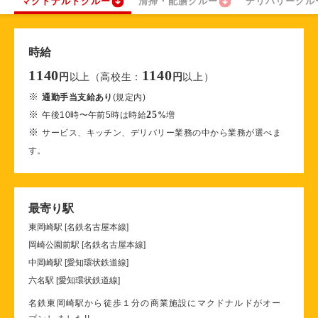
マクドナルドクルー
清掃・配膳クルー
デリバリークル
時給
1140
1140
以上（高校生：
以上）
円
円
※
通勤手当支給あり
(規定内)
※
25
午後10時〜午前5時は時給
%
増
※
サービス、キッチン、デリバリー業務の中から業務が選べま
す。
最寄り駅
東岡崎駅 [名鉄名古屋本線]
岡崎公園前駅 [名鉄名古屋本線]
中岡崎駅 [愛知環状鉄道線]
六名駅 [愛知環状鉄道線]
名鉄東岡崎駅から徒歩１分の商業施設にマクドナルドがオー