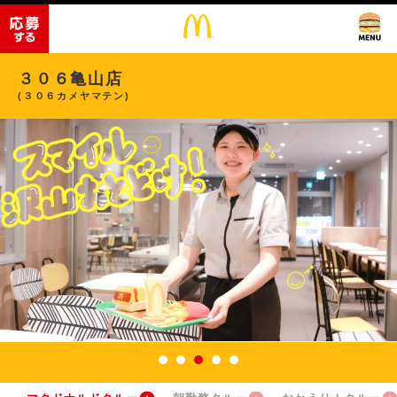
３０６亀山店
(３０６カメヤマテン)