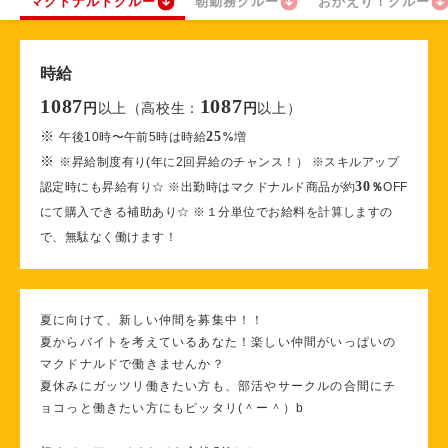
マクドナルドクルー
朝勤務クルー
おかえり！クルー
時給
1087
1087
以上（高校生：
以上）
円
円
※
25
午後10時〜午前5時は時給
%
増
※
※昇給制度有り(年に2回昇給のチャンス！） ※スキルアップ
30
認定時にも昇給有り☆ ※出勤時はマクドナルド商品が約
％
OFF
にて購入できる補助あり☆ ※１分単位でお給料を計算しますの
で、無駄なく働けます！
夏に向けて、新しい仲間を募集中！！
夏からバイトを考えているあなた！楽しい仲間がいっぱいの
マクドナルドで働きませんか？
夏休みにガッツリ働きたい方も、部活やサークルの合間にチ
ョコっと働きたい方にもピッタリ(＾ー＾）b