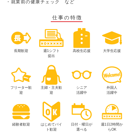
・就業前の健康チェック など
仕事の特徴
長期歓迎
週1シフト
高校生応援
大学生応援
提出
フリーター歓
主婦・主夫歓
シニア
外国人
迎
迎
活躍中
活躍中
経験者歓迎
はじめてバイ
日付・曜日が
週1日2時間か
ト歓迎
選べる
らOK