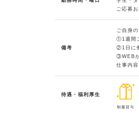
勤務時間・曜日
学生・ダ
ご応募お
ご自身の
①1週間
備考
②1日に
③WEB
仕事内容
待遇・福利厚生
制服貸与