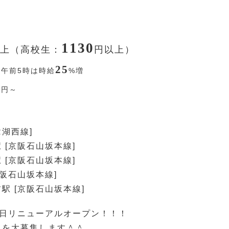
1130
上（高校生：
円
以上）
25
〜午前5時は時給
%
増
0
円
～
R湖西線]
 [京阪石山坂本線]
 [京阪石山坂本線]
京阪石山坂本線]
駅 [京阪石山坂本線]
月2日リニューアルオープン！！！
フを大募集します＾＾