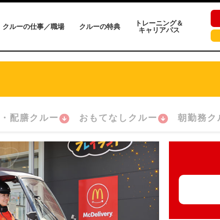
トレーニング＆
クルーの仕事／職場
クルーの特典
キャリアパス
・配膳クルー
おもてなしクルー
朝勤務ク