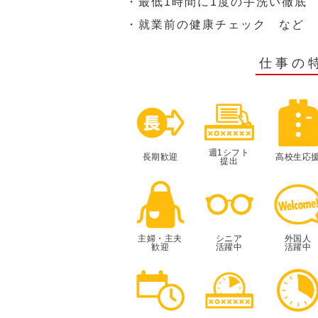
・最低1時間に1度の手洗い徹底
・就業前の健康チェック など
仕事の
週1シフト
長期歓迎
高校生応
提出
主婦・主夫
シニア
外国人
歓迎
活躍中
活躍中