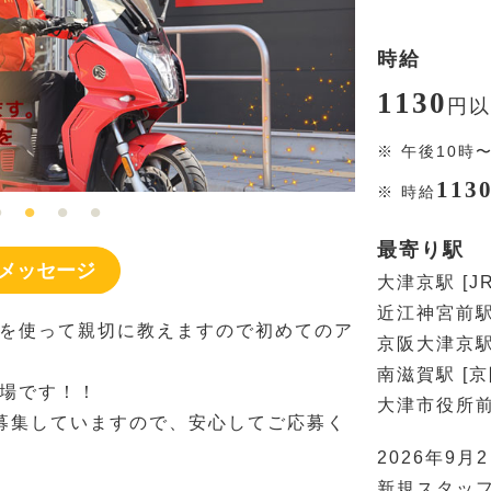
時給
1130
円
以
※
午後10時
113
※
時給
最寄り駅
メッセージ
大津京駅 [J
近江神宮前駅
を使って親切に教えますので初めてのア
京阪大津京駅
南滋賀駅 [
場です！！
大津市役所前
募集していますので、安心してご応募く
2026年9
新規スタッ