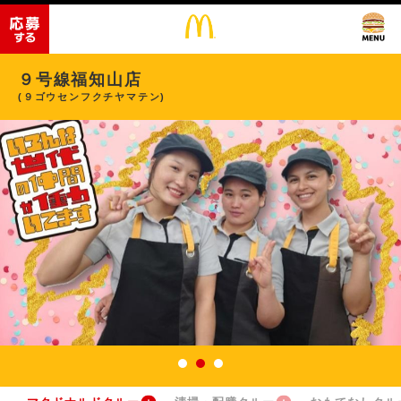
９号線福知山店
(９ゴウセンフクチヤマテン)