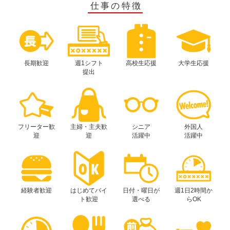
仕事の特徴
長期歓迎
週1シフト
高校生応援
大学生応援
提出
フリーター歓
主婦・主夫歓
シニア
外国人
迎
迎
活躍中
活躍中
経験者歓迎
はじめてバイ
日付・曜日が
週1日2時間か
ト歓迎
選べる
らOK