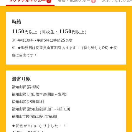
マクドナルドクルー
清掃・配膳クルー
おもてなしクル
時給
1150
1150
以上（高校生：
以上）
円
円
※
25
午後10時〜午前5時は時給
%
増
※
★勤務日は従業員食事割引あります！（持ち帰りもOK) ★髪
色は自由です！
最寄り駅
福知山駅 [宮福線]
福知山駅 [JR山陰本線(園部～豊岡)]
福知山駅 [JR舞鶴線]
福知山駅 [福知山線(篠山口～福知山)]
福知山市民病院口駅 [宮福線]
★髪色が自由になりました！！！