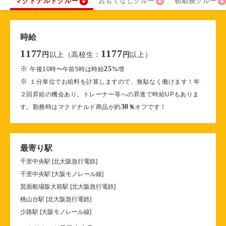
マクドナルドクルー
おもてなしクルー
朝勤務クルー
時給
1177
1177
以上（高校生：
以上）
円
円
※
25
午後10時〜午前5時は時給
%
増
※
１分単位でお給料を計算しますので、無駄なく働けます！年
２回昇給の機会あり。トレーナー等への昇進で時給UPもありま
30
す。勤務時はマクドナルド商品が約
％
オフです！
最寄り駅
千里中央駅 [北大阪急行電鉄]
千里中央駅 [大阪モノレール線]
箕面船場阪大前駅 [北大阪急行電鉄]
桃山台駅 [北大阪急行電鉄]
少路駅 [大阪モノレール線]