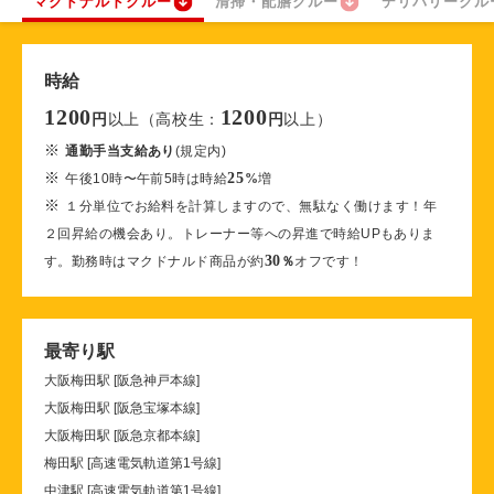
マクドナルドクルー
清掃・配膳クルー
デリバリークル
時給
1200
1200
以上（高校生：
以上）
円
円
※
通勤手当支給あり
(規定内)
※
25
午後10時〜午前5時は時給
%
増
※
１分単位でお給料を計算しますので、無駄なく働けます！年
２回昇給の機会あり。トレーナー等への昇進で時給UPもありま
30
す。勤務時はマクドナルド商品が約
％
オフです！
最寄り駅
大阪梅田駅 [阪急神戸本線]
大阪梅田駅 [阪急宝塚本線]
大阪梅田駅 [阪急京都本線]
梅田駅 [高速電気軌道第1号線]
中津駅 [高速電気軌道第1号線]