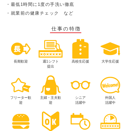
・最低1時間に1度の手洗い徹底
・就業前の健康チェック など
仕事の特徴
長期歓迎
週1シフト
高校生応援
大学生応援
提出
フリーター歓
主婦・主夫歓
シニア
外国人
迎
迎
活躍中
活躍中